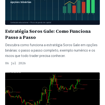
Estratégia Soros Gale: Como Funciona
Passo a Passo
Descubra como funciona a estratégia Soros Gale em opções
binárias: o passo a passo completo, exemplo numérico e os
riscos que todo trader precisa conhecer.
06 jul 2026