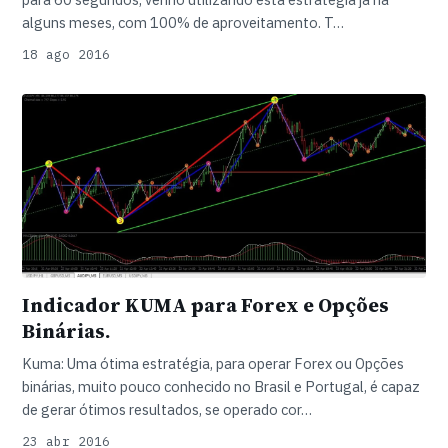
alguns meses, com 100% de aproveitamento. T…
18 ago 2016
Indicador KUMA para Forex e Opções
Binárias.
Kuma: Uma ótima estratégia, para operar Forex ou Opções
binárias, muito pouco conhecido no Brasil e Portugal, é capaz
de gerar ótimos resultados, se operado cor…
23 abr 2016