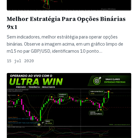
Melhor Estratégia Para Opções Binárias
9x1
Sem indicadores, melhor estrátégia para operar opções
binárias. Observe a imagem acima, em um gráfico limpo de
m15 no par GBP/USD, identificamos 10 ponto…
15 jul 2020