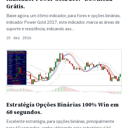
Grátis.
Baixe agora, um ótimo indicador, para forex e opções binárias,
indicador Power Gold 2017, este indicador, marca as áreas de
suporte e resistência, indicando ass…
25 dez 2016
Estratégia Opções Binárias 100% Win em
60 segundos.
Excelente estratégia, para opções binárias, principalmente
para 60 segundos, venho utilizando esta estratégia já há